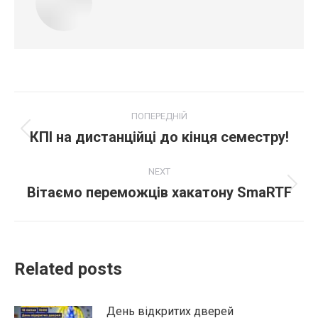
Post
ПОПЕРЕДНІЙ
navigation
КПІ на дистанційці до кінця семестру!
Попередній
пост:
NEXT
Вітаємо переможців хакатону SmaRTF
Next
post:
Related posts
День відкритих дверей