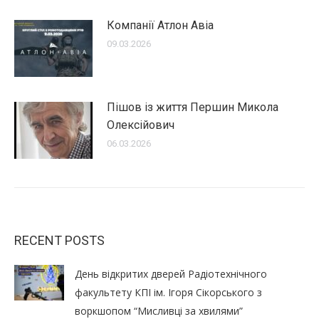
Компанії Атлон Авіа
09.03.2026
Пішов із життя Першин Микола
Олексійович
06.03.2026
RECENT POSTS
День відкритих дверей Радіотехнічного
факультету КПІ ім. Ігоря Сікорського з
воркшопом “Мисливці за хвилями”