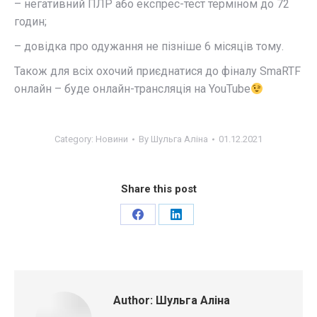
– негативний ПЛР або експрес-тест терміном до 72
годин;
– довідка про одужання не пізніше 6 місяців тому.
Також для всіх охочий приєднатися до фіналу SmaRTF
онлайн – буде онлайн-трансляція на YouTube
Category:
Новини
By
Шульга Аліна
01.12.2021
Share this post
Share
Share
on
on
Facebook
LinkedIn
Author:
Шульга Аліна