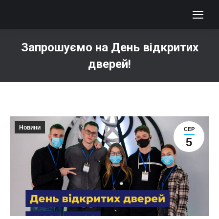
Запрошуємо на День відкритих
дверей!
You are here:
Новини
СЕР
5