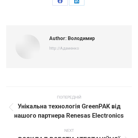
Share
Share
on
on
Facebook
LinkedIn
Author:
Володимир
http://Адаменко
Post
ПОПЕРЕДНІЙ
navigation
Унікальна технологія GreenPAK від
Попередній
нашого партнера Renesas Electronics
пост:
NEXT