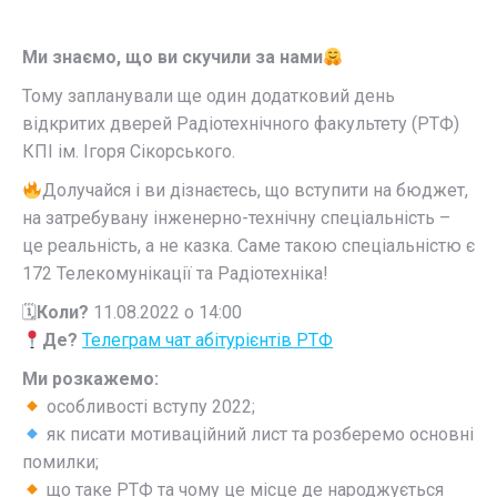
Ми знаємо, що ви скучили за нами
Тому запланували ще один додатковий день
відкритих дверей Радіотехнічного факультету (РТФ)
КПІ ім. Ігоря Сікорського.
Долучайся і ви дізнаєтесь, що вступити на бюджет,
на затребувану інженерно-технічну спеціальність –
це реальність, а не казка. Саме такою спеціальністю є
172 Телекомунікації та Радіотехніка!
🗓
Коли?
11.08.2022 о 14:00
Де?
Телеграм чат абітурієнтів РТФ
Ми розкажемо:
особливості вступу 2022;
як писати мотиваційний лист та розберемо основні
помилки;
що таке РТФ та чому це місце де народжується