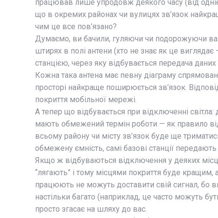
працював лише упродовж деякого часу (від однієї
що в окремих районах чи вулицях зв’язок найкращий
чим це все пов’язано?
Думаємо, ви бачили, гуляючи чи подорожуючи ва
штирях в полі антени (хто не знає як це виглядає —
станцією, через яку відбувається передача даних 
Кожна така антена має певну діаграму спрямован
просторі найкраще поширюється зв’язок. Відповід
покриття мобільної мережі.
А тепер що відбувається при відключенні світла: 
мають обмежений термін роботи — як правило від
всьому району чи місту зв’язок буде ще триматис
обмежену ємність, самі базові станції передають 
Якщо ж відбуваються відключення у деяких місцях,
“лягають” і тому місцями покриття буде кращим, 
працюють не можуть доставити свій сигнал, бо в
настільки багато (наприклад, це часто можуть бут
просто згасає на шляху до вас.