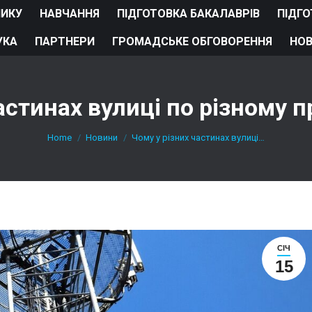
НИКУ
НАВЧАННЯ
ПІДГОТОВКА БАКАЛАВРІВ
ПІДГО
УКА
ПАРТНЕРИ
ГРОМАДСЬКЕ ОБГОВОРЕННЯ
НО
астинах вулиці по різному 
You are here:
Home
Новини
Чому у різних частинах вулиці…
СІЧ
15