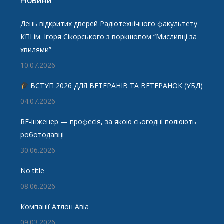
Новини
День відкритих дверей Радіотехнічного факультету
КПІ ім. Ігоря Сікорського з воркшопом “Мисливці за
хвилями”
10.07.2026
ВСТУП 2026 ДЛЯ ВЕТЕРАНІВ ТА ВЕТЕРАНОК (УБД)
04.07.2026
RF-інженер — професія, за якою сьогодні полюють
роботодавці
30.06.2026
No title
08.06.2026
Компанії Атлон Авіа
09.03.2026