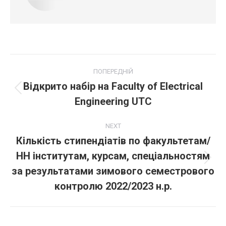
Post
ПОПЕРЕДНІЙ
navigation
Відкрито набір на Faculty of Electrical
Попередній
Engineering UTC
пост:
NEXT
Кількість стипендіатів по факультетам/
НН інститутам, курсам, спеціальностям
Next
за результатами зимового семестрового
post:
контролю 2022/2023 н.р.