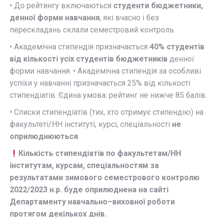
• До рейтингу включаються
студенти бюджетники,
денної форми навчання
, які вчасно і без
перескладань склали семестровий контроль.
• Академічна стипендія призначається
40% студентів
від кількості усіх студентів бюджетників
денної
форми навчання. • Академічна стипендія за особливі
успіхи у навчанні призначається 25% від кількості
стипендіатів. Єдина умова: рейтинг не нижче 85 балів.
• Списки стипендіатів (тих, хто отримує стипендію) на
факультеті/НН інституті, курсі, спеціальності
не
оприлюднюються
.
Кількість
стипендіатів по факультетам/НН
інститутам, курсам, спеціальностям за
результатами зимового семестрового контролю
2022/2023 н.р. буде оприлюднена на сайті
Департаменту навчально–виховної роботи
протягом декількох днів.