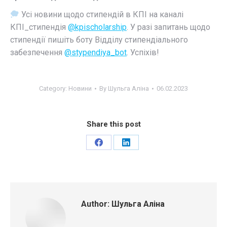
Усі новини щодо стипендій в КПІ на каналі
КПІ_стипендія
@kpischolarship
. У разі запитань щодо
стипендії пишіть боту Відділу стипендіального
забезпечення
@stypendiya_bot
. Успіхів!
Category:
Новини
By
Шульга Аліна
06.02.2023
Share this post
Share
Share
on
on
Facebook
LinkedIn
Author:
Шульга Аліна