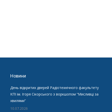
Новини
День відкритих дверей Радіотехнічного факультету
КПІ ім. Ігоря Сікорського з воркшопом “Мисливці за
хвилями”
10.07.2026