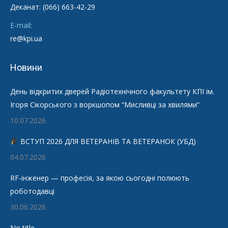
Деканат: (066) 663-42-29
E-mail:
re@kpi.ua
Новини
День відкритих дверей Радіотехнічного факультету КПІ ім.
Ігоря Сікорського з воркшопом “Мисливці за хвилями”
10.07.2026
ВСТУП 2026 ДЛЯ ВЕТЕРАНІВ ТА ВЕТЕРАНОК (УБД)
04.07.2026
RF-інженер — професія, за якою сьогодні полюють
роботодавці
30.06.2026
No title