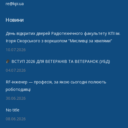
re@kpi.ua
Новини
День відкритих дверей Радіотехнічного факультету КПІ ім.
Ігоря Сікорського з воркшопом “Мисливці за хвилями”
10.07.2026
ВСТУП 2026 ДЛЯ ВЕТЕРАНІВ ТА ВЕТЕРАНОК (УБД)
04.07.2026
RF-інженер — професія, за якою сьогодні полюють
роботодавці
30.06.2026
No title
08.06.2026