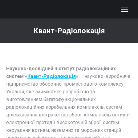
Квант-Радіолокація
You are here:
Науково-дослідний інститут радіолокаційних
систем «
Квант-Радіолокація
»
— науково-виробниче
підприємство оборонно-промислового комплексу
України, яке займається розробкою та
виготовленням багатофункціональних
радіолокаційних корабельних комплексів, систем
цілевказання для ракетної зброї, комплексів оптико-
електронної протидії високоточній зброї, систем
керування вогнем, наземних та морських станцій
приймання інформації від космічних об’єктів,