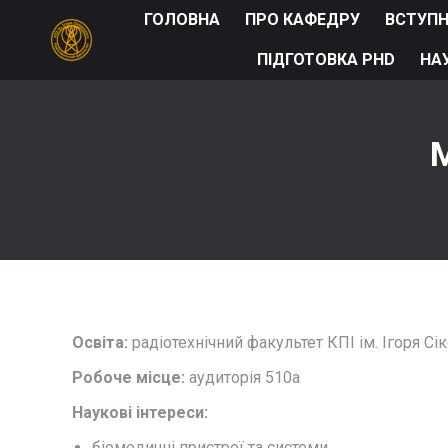
ГОЛОВНА
ПРО КАФЕДРУ
ВСТУП
ПІДГОТОВКА PHD
НА
М
Освіта:
радіотехнічний факультет КПІ ім. Ігоря Сі
Робоче місце:
аудиторія 510а
Наукові інтереси:
біомедичні пристрої та системи,