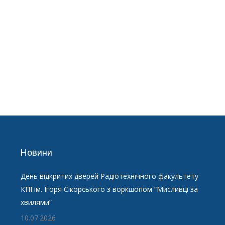
Новини
День відкритих дверей Радіотехнічного факультету
КПІ ім. Ігоря Сікорського з воркшопом “Мисливці за
хвилями”
10.07.2026