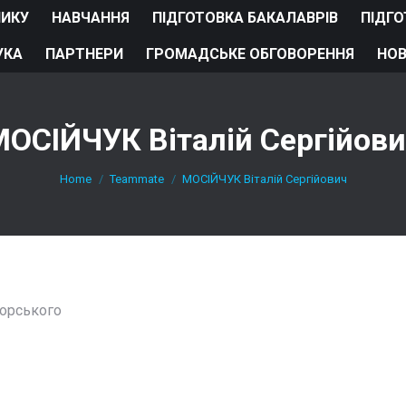
НИКУ
НАВЧАННЯ
ПІДГОТОВКА БАКАЛАВРІВ
ПІДГО
УКА
ПАРТНЕРИ
ГРОМАДСЬКЕ ОБГОВОРЕННЯ
НО
ОСІЙЧУК Віталій Сергійов
You are here:
Home
Teammate
МОСІЙЧУК Віталій Сергійович
корського