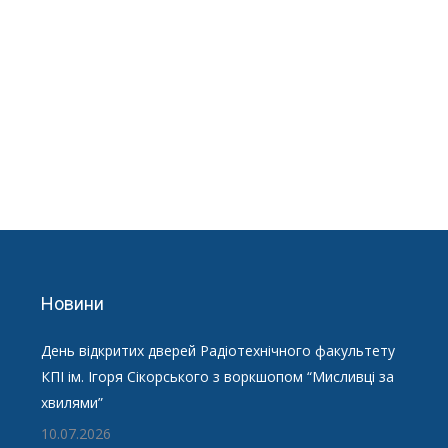
Новини
День відкритих дверей Радіотехнічного факультету
КПІ ім. Ігоря Сікорського з воркшопом “Мисливці за
хвилями”
10.07.2026