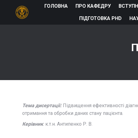
ГОЛОВНА
ПРО КАФЕДРУ
ВСТУП
ПІДГОТОВКА PHD
НА
П
Тема дисертації:
Підвищення ефективності діагн
отримання та обробки даних стану пацієнта.
Керівник
: к.т.н. Антипенко Р. В.