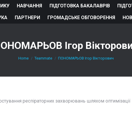
НИКУ
НАВЧАННЯ
ПІДГОТОВКА БАКАЛАВРІВ
ПІДГО
УКА
ПАРТНЕРИ
ГРОМАДСЬКЕ ОБГОВОРЕННЯ
НО
ОНОМАРЬОВ Ігор Вікторов
You are here:
Home
Teammate
ПОНОМАРЬОВ Ігор Вікторович
остування респіраторних захворювань шляхом оптимізації