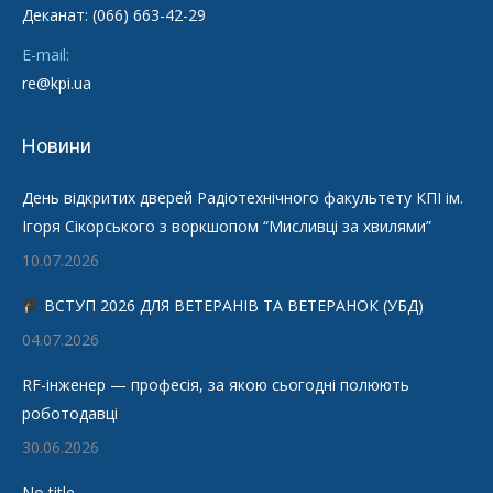
Деканат: (066) 663-42-29
E-mail:
re@kpi.ua
Новини
День відкритих дверей Радіотехнічного факультету КПІ ім.
Ігоря Сікорського з воркшопом “Мисливці за хвилями”
10.07.2026
ВСТУП 2026 ДЛЯ ВЕТЕРАНІВ ТА ВЕТЕРАНОК (УБД)
04.07.2026
RF-інженер — професія, за якою сьогодні полюють
роботодавці
30.06.2026
No title