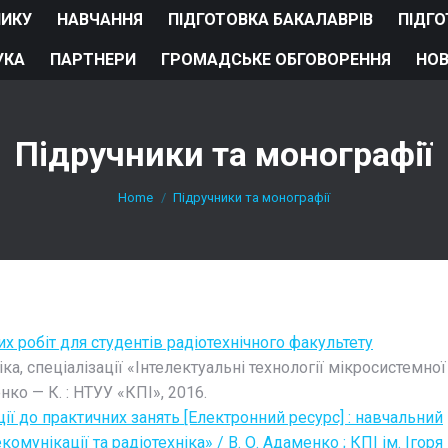
НИКУ
НАВЧАННЯ
ПІДГОТОВКА БАКАЛАВРІВ
ПІДГО
УКА
ПАРТНЕРИ
ГРОМАДСЬКЕ ОБГОВОРЕННЯ
НО
Підручники та монографії
You are here:
Home
Підручники та монографії
х робіт для студентів радіотехнічного факультету
ка, спеціалізації «Інтелектуальні технології мікросистемної
нко — К. : НТУУ «КПІ», 2016.
кції до практичних занять [Електронний ресурс] : навчальний
омунікації та радіотехніка» / В. О. Адаменко ; КПІ ім. Ігоря