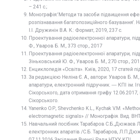
– 241 с.;
Монографія:’Методи та засоби підвищення ефе
розпізнавання багатопозиційного базування’. 
І.І. Дружинін В.А. К.: Формат, 2019, 237 с.
Проектування радіоелектронної апаратури, під
Ф., Уваров Б. М., 373 стор., 2017
Проектування радіоелектронної апаратури, підр
Зіньковський Ю. Ф., Уваров Б. М., 270 стор., 20
Енциклопедія «Освіта». Київ, 2020, 17 статей пі
За редакцією Неліна Є. А., автори: Уваров Б. 
апаратури, електронний підручник. ― КПІ ім. Іго
Сікорського, дата отримання грифу 12.06.2017, 
Сікорського.
Yanenko O.P., Shevchenko K.L., Kychak V.M. «Metho
electromagnetic signals» // Монографія. Вид. ВН
Навчальний посібник Тарабаров С.Б.,Дюжаєв Л
електронних апаратів /С.Б. Тарабаров, Л.П.Дюж
07.11.2016 Засідання Вченої Ради НТУУ КПІ.