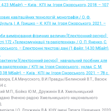
4,23 Мбайт). – Київ : КПІ ім. Ігоря Сікорського, 2018. – 107
вих кавітаційних технологій: монографія / О. Ф.
ульга, І. А. Гришко – К: КПІ ім. Ігоря Сікорського. 2021. –
соби вимірювання фізичних величин [Електронний ресурс] :
і 172 «Телекомунікації та радіотехніка» / О. П. Яненко, С.
корського. – Електронні текстові дані (1 файл: 14,30 Мбайт).
.
ктикум [Електронний ресурс] : навчальний посібник для
радіотехніка» / КПІ ім. Ігоря Сікорського ; уклад. С. М.
,38 Мбайт). – Київ : КПІ ім. Ігоря Сікорського, 2021. – 78 с.
зора, Е.А.Мачусского, В.И.Правды/Белинский В.Т., Васюк
4 с.
ий М.П., Бойко Ю.М., Дружинін В.А. Хмельницький
ф надано Вченою радою Хмельницького національного
;
етверіков І.О. Дружинін В.А. КНУ імені Тараса Шевченка, 2020