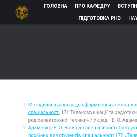
ГОЛОВНА
ПРО КАФЕДРУ
ВСТУП
ПІДГОТОВКА PHD
НА
Методичні вказівки до оформлення атестаційни
спеціальності
172 Телекомунікації та радіотехні
радіоелектронної техніки» / Уклад. : В. О. Адаме
Адаменко, В. О. Вступ до спеціальності. Інстру
посібник для студентів спеціальності 172 «Телек