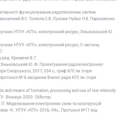
ктивності функціонування радіотехнічних систем
Наконечний В.С. Толюпа С.В. Лукова-Чуйко Н.В. Пархоменко
ручник НТУУ «КПІ», електронний ресурс, Зіньковський Ю.
учник НТУУ «КПІ», електронний ресурс, II частина,
17
д ред. Кременя В. Г.
М., Зіньковський Ю. Ф. Проектування радіоелектронної
ря Сікорського, 2017, 354 с.; гриф КПІ ім. Ігоря
протокол № 6 засідання Вченої ради КПІ ім. Ігоря
ds and means of formation, processing and use of low-intensity
ТУ- Вінниця: 2020- 268стор.
.П. Моделювання електронних схем та конструкцій
аєв.-К.: НТУУ «КПІ» 2016,-94с., Протокол №11 від