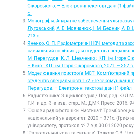
Сікорського. – Електронні текстові дані (1 файл 
с.
Монографія: Апаратне забезпечення ультразвуко
Луговський, А. В. Мовчанюк, І. М. Берник, А. В. Ш
213 с.
Яненко, О. П. Радіометричні НВЧ методи та за
навчальний посібник для студентів спеціальност
М. Перегудов, К. Л. Шевченко ; КПІ ім. Ігоря Сі
– Київ : КПІ ім. Ігоря Сікорського, 2021. – 352 с
Моделювання пристроїв МСТ. Комп’ютерний пра
студентів спеціальності 172 «Телекомунікації та 
Перегудов. – Електронні текстові дані (1 файл: 3
Радиотехника: Энциклопедия / Под ред. Ю.Л.Ма
Г.И. и др.-3-е изд., стер., М.: ДМК Пресс, 2016, 94
‘Основи радіофотоніки. Частина1’ Трембовецьк
національний університет, 2020 – 371с. (Гри
університету, протокол № 7 від 30.01.2020 року)
‘Радіотехнічні кола та сигнали’. Толюпа С.В., Ч