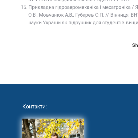
Прикладна гідроаеромеханіка і мехатроніка / Ях
О.В., Мовчанюк А.В., Губарев О.П. // Вінниця: 
науки України як підручник для студентів вищ
Sh
Контакти: