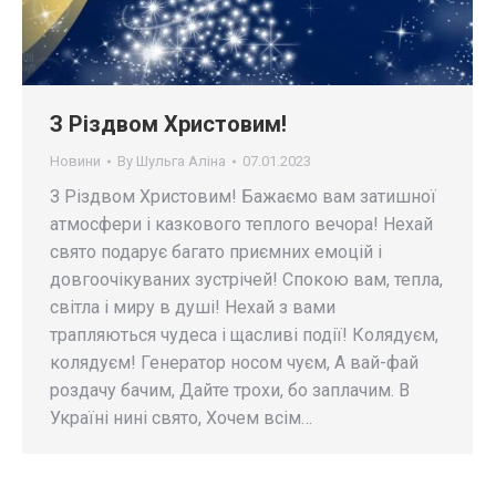
З Різдвом Христовим!
Новини
By
Шульга Аліна
07.01.2023
З Різдвом Христовим! Бажаємо вам затишної
атмосфери і казкового теплого вечора! Нехай
свято подарує багато приємних емоцій і
довгоочікуваних зустрічей! Спокою вам, тепла,
світла і миру в душі! Нехай з вами
трапляються чудеса і щасливі події! Колядуєм,
колядуєм! Генератор носом чуєм, А вай-фай
роздачу бачим, Дайте трохи, бо заплачим. В
Україні нині свято, Хочем всім…