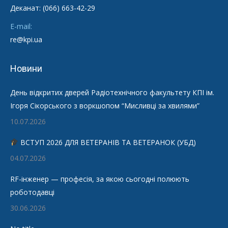
Деканат: (066) 663-42-29
E-mail:
re@kpi.ua
Новини
День відкритих дверей Радіотехнічного факультету КПІ ім.
Ігоря Сікорського з воркшопом “Мисливці за хвилями”
10.07.2026
ВСТУП 2026 ДЛЯ ВЕТЕРАНІВ ТА ВЕТЕРАНОК (УБД)
04.07.2026
RF-інженер — професія, за якою сьогодні полюють
роботодавці
30.06.2026