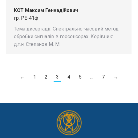
КОТ Максим Геннадійович
гр. РЕ-41ф
Тема дисертації: Спектрально-часовий метод
обробки сигналів в геосенсорах. Керівник:
д.т.н. Степанов М. М.
←
1
2
3
4
5
…
7
→